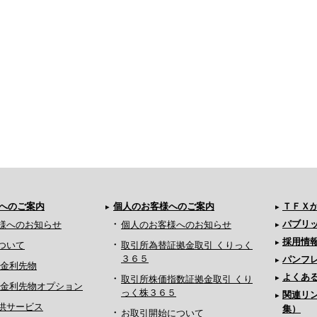
へのご案内
個人のお客様へのご案内
ＴＦＸ
パブリ
様へのお知らせ
個人のお客様へのお知らせ
採用情
ついて
取引所為替証拠金取引 くりっく
３６５
パンフ
月金利先物
よくあ
取引所株価指数証拠金取引 くり
ヵ月金利先物オプション
っく株３６５
関連リ
供サービス
集）
お取引開始について