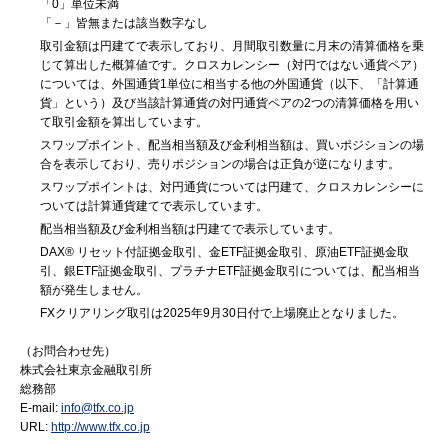
「0」単位未満
「－」皆無または該当数字なし
取引金額は円建てで表示しており、月間取引数量に月末の清算価格を乗
じて算出した概算値です。クロスカレンシー（対円ではない通貨ペア）
については、外国通貨1単位に相当する他の外国通貨（以下、「計算通
貨」という）及び当該計算通貨の対円通貨ペアの2つの清算価格を用い
て取引金額を算出しています。
スワップポイント、配当相当額及び金利相当額は、買いポジションの場
合を表示しており、売りポジションの場合は正負が逆になります。
スワップポイントは、対円通貨については円建て、クロスカレンシーに
ついては計算通貨建てで表示しています。
配当相当額及び金利相当額は円建てで表示しています。
DAX® リセット付証拠金取引、金ETF証拠金取引、原油ETF証拠金取
引、銀ETF証拠金取引、プラチナETF証拠金取引については、配当相当
額が発生しません。
FXクリアリング取引は2025年9月30日付で上場廃止となりました。
（お問合わせ先）
株式会社東京金融取引所
総務部
E-mail:
info@tfx.co.jp
URL:
http://www.tfx.co.jp