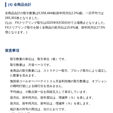
(4) 全商品合計
全商品合計の取引数量は5,558,484枚(前年同月比2.2%減)、一日平均では
265,301枚となりました。
(なお、FXクリアリング取引は2025年9月30日付で上場廃止となりました。
FXクリアリング取引を除く全商品の前月比は10.6%減、前年同月比17.5%
増となります。)
留意事項
取引数量の単位は、取引単位（枚）です。
取引数量は、片道ベースです。
各商品の取引数量には、ストラテジー取引、ブロック取引により成立し
た数量を含みます。
無担保コールオーバーナイト３ヵ月金利先物の取引数量は、オプション
の権利行使による移行分を含みません。
平均値は、小数点第一位を四捨五入して表示しています。
前月比、前年同月比、前年度比は、増減率（％）を表します。
前月比、前年同月比、前年比は、増減率（％）を表します。
統計表の符号の用法は、次のとおりです。