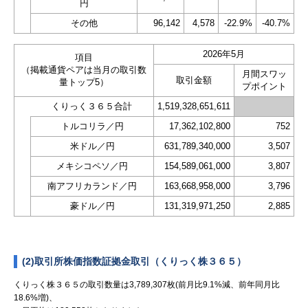
円
その他
96,142
4,578
-22.9%
-40.7%
2026年5月
項目
（掲載通貨ペアは当月の取引数
月間スワッ
取引金額
量トップ5）
プポイント
くりっく３６５合計
1,519,328,651,611
トルコリラ／円
17,362,102,800
752
米ドル／円
631,789,340,000
3,507
メキシコペソ／円
154,589,061,000
3,807
南アフリカランド／円
163,668,958,000
3,796
豪ドル／円
131,319,971,250
2,885
(2)取引所株価指数証拠金取引（くりっく株３６５）
くりっく株３６５の取引数量は3,789,307枚(前月比9.1%減、前年同月比
18.6%増)、