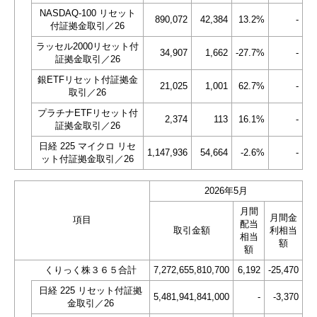
NASDAQ-100 リセット
890,072
42,384
13.2%
-
付証拠金取引／26
ラッセル2000リセット付
34,907
1,662
-27.7%
-
証拠金取引／26
銀ETFリセット付証拠金
21,025
1,001
62.7%
-
取引／26
プラチナETFリセット付
2,374
113
16.1%
-
証拠金取引／26
日経 225 マイクロ リセ
1,147,936
54,664
-2.6%
-
ット付証拠金取引／26
2026年5月
月間
月間金
項目
配当
取引金額
利相当
相当
額
額
くりっく株３６５合計
7,272,655,810,700
6,192
-25,470
日経 225 リセット付証拠
5,481,941,841,000
-
-3,370
金取引／26