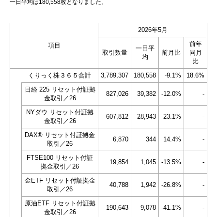
一日平均は180,558枚となりました。
2026年5月
前年
項目
一日平
取引数量
前月比
同月
均
比
くりっく株３６５合計
3,789,307
180,558
-9.1%
18.6%
日経 225 リセット付証拠
827,026
39,382
-12.0%
-
金取引／26
NYダウ リセット付証拠
607,812
28,943
-23.1%
-
金取引／26
DAX® リセット付証拠金
6,870
344
14.4%
-
取引／26
FTSE100 リセット付証
19,854
1,045
-13.5%
-
拠金取引／26
金ETF リセット付証拠金
40,788
1,942
-26.8%
-
取引／26
原油ETF リセット付証拠
190,643
9,078
-41.1%
-
金取引／26