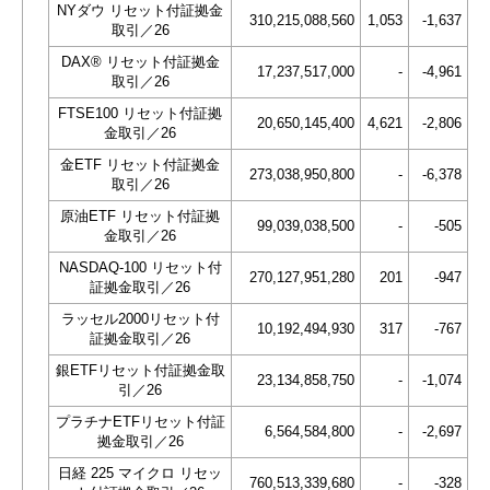
NYダウ リセット付証拠金
310,215,088,560
1,053
-1,637
取引／26
DAX® リセット付証拠金
17,237,517,000
-
-4,961
取引／26
FTSE100 リセット付証拠
20,650,145,400
4,621
-2,806
金取引／26
金ETF リセット付証拠金
273,038,950,800
-
-6,378
取引／26
原油ETF リセット付証拠
99,039,038,500
-
-505
金取引／26
NASDAQ-100 リセット付
270,127,951,280
201
-947
証拠金取引／26
ラッセル2000リセット付
10,192,494,930
317
-767
証拠金取引／26
銀ETFリセット付証拠金取
23,134,858,750
-
-1,074
引／26
プラチナETFリセット付証
6,564,584,800
-
-2,697
拠金取引／26
日経 225 マイクロ リセッ
760,513,339,680
-
-328