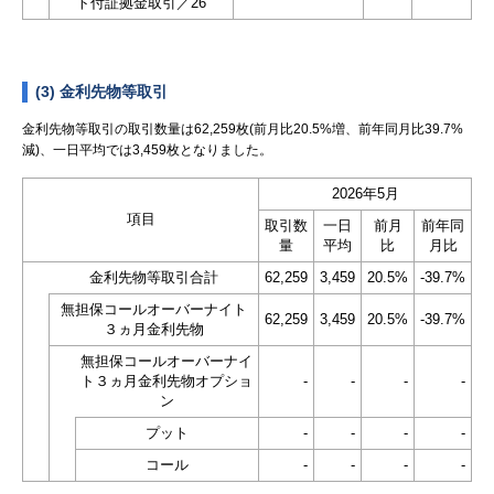
ト付証拠金取引／26
(3) 金利先物等取引
金利先物等取引の取引数量は62,259枚(前月比20.5%増、前年同月比39.7%
減)、一日平均では3,459枚となりました。
2026年5月
項目
取引数
一日
前月
前年同
量
平均
比
月比
金利先物等取引合計
62,259
3,459
20.5%
-39.7%
無担保コールオーバーナイト
62,259
3,459
20.5%
-39.7%
３ヵ月金利先物
無担保コールオーバーナイ
ト３ヵ月金利先物オプショ
-
-
-
-
ン
プット
-
-
-
-
コール
-
-
-
-