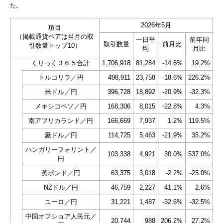
た。
2026年5月
項目
（掲載通貨ペアは当月の取
一日平
前年同
取引数量
前月比
引数量トップ10）
均
月比
くりっく３６５合計
1,706,918
81,284
-14.6%
19.2%
トルコリラ／円
498,911
23,758
-18.6%
226.2%
米ドル／円
396,728
18,892
-20.9%
-32.3%
メキシコペソ／円
168,306
8,015
-22.8%
4.3%
南アフリカランド／円
166,669
7,937
1.2%
119.5%
豪ドル／円
114,725
5,463
-21.9%
35.2%
ハンガリーフォリント／
103,338
4,921
30.0%
537.0%
円
英ポンド／円
63,375
3,018
-2.2%
-25.0%
NZドル／円
46,759
2,227
41.1%
2.6%
ユーロ／円
31,221
1,487
-32.6%
-32.5%
中国オフショア人民元／
20,744
988
206.2%
27.2%