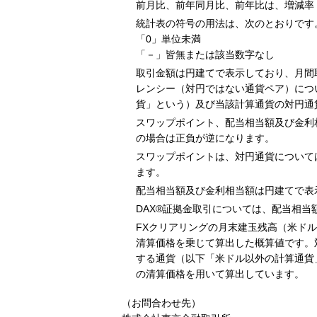
前月比、前年同月比、前年比は、増減率
統計表の符号の用法は、次のとおりです
「0」単位未満
「－」皆無または該当数字なし
取引金額は円建てで表示しており、月間
レンシー（対円ではない通貨ペア）につ
貨」という）及び当該計算通貨の対円通
スワップポイント、配当相当額及び金利
の場合は正負が逆になります。
スワップポイントは、対円通貨について
ます。
配当相当額及び金利相当額は円建てで表
DAX®証拠金取引については、配当相当
FXクリアリングの月末建玉残高（米ド
清算価格を乗じて算出した概算値です。
する通貨（以下「米ドル以外の計算通貨
の清算価格を用いて算出しています。
（お問合わせ先）