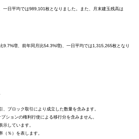
1枚、一日平均では989,101枚となりました。また、月末建玉残高は
比9.7%増、前年同月比54.3%増)、一日平均では1,315,265枚となり
。
引、ブロック取引により成立した数量を含みます。
オプションの権利行使による移行分を含みません。
表示しています。
率（％）を表します。