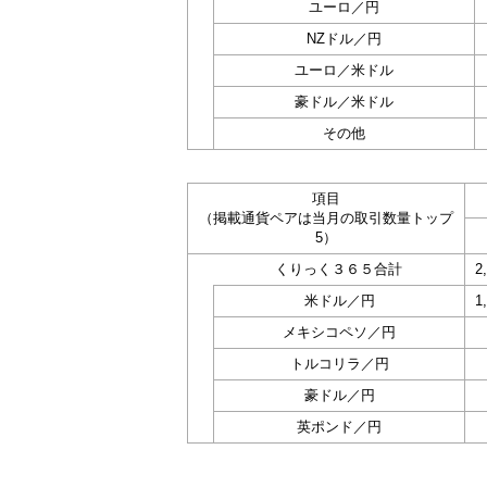
ユーロ／円
NZドル／円
ユーロ／米ドル
豪ドル／米ドル
その他
項目
（掲載通貨ペアは当月の取引数量トップ
5）
くりっく３６５合計
2
米ドル／円
1
メキシコペソ／円
トルコリラ／円
豪ドル／円
英ポンド／円