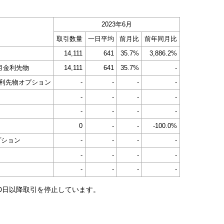
2023年6月
取引数量
一日平均
前月比
前年同月比
14,111
641
35.7%
3,886.2%
月金利先物
14,111
641
35.7%
-
利先物オプション
-
-
-
-
-
-
-
-
-
-
-
-
0
-
-
-100.0%
プション
-
-
-
-
-
-
-
-
-
-
-
-
20日以降取引を停止しています。