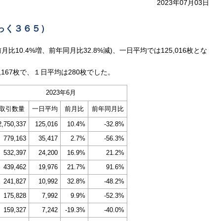
2023年07月03日
りっく３６５）
前月比10.4%増、前年同月比32.8%減)、一日平均では125,016枚とな
167枚で、１日平均は280枚でした。
2023年6月
取引数量
一日平均
前月比
前年同月比
2,750,337
125,016
10.4%
-32.8%
779,163
35,417
2.7%
-56.3%
532,397
24,200
16.9%
21.2%
439,462
19,976
21.7%
91.6%
241,827
10,992
32.8%
-48.2%
175,828
7,992
9.9%
-52.3%
159,327
7,242
-19.3%
-40.0%