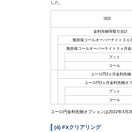
した。
項目
金利先物等取引合計
無担保コールオーバーナイト３ヵ
無担保コールオーバーナイト３ヵ月金
プット
コール
ユーロ円3ヵ月金利先物
ユーロ円3ヵ月金利先物オ
プット
コール
ユーロ円金利先物オプションは2022年3月
(4) FXクリアリング