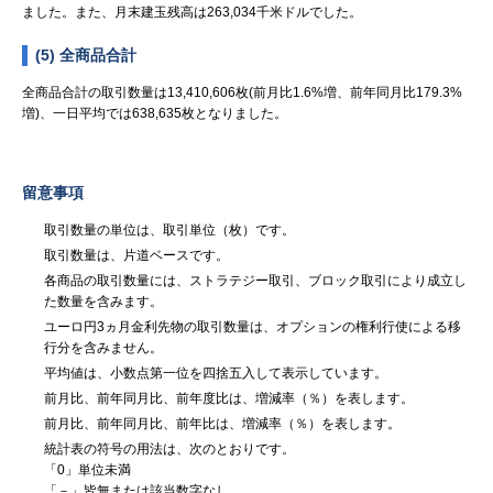
ました。また、月末建玉残高は263,034千米ドルでした。
(5) 全商品合計
全商品合計の取引数量は13,410,606枚(前月比1.6%増、前年同月比179.3%
増)、一日平均では638,635枚となりました。
留意事項
取引数量の単位は、取引単位（枚）です。
取引数量は、片道ベースです。
各商品の取引数量には、ストラテジー取引、ブロック取引により成立し
た数量を含みます。
ユーロ円3ヵ月金利先物の取引数量は、オプションの権利行使による移
行分を含みません。
平均値は、小数点第一位を四捨五入して表示しています。
前月比、前年同月比、前年度比は、増減率（％）を表します。
前月比、前年同月比、前年比は、増減率（％）を表します。
統計表の符号の用法は、次のとおりです。
「0」単位未満
「－」皆無または該当数字なし