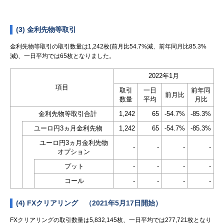
(3) 金利先物等取引
金利先物等取引の取引数量は1,242枚(前月比54.7%減、前年同月比85.3%
減)、一日平均では65枚となりました。
2022年1月
項目
取引
一日
前年同
前月比
数量
平均
月比
金利先物等取引合計
1,242
65
-54.7%
-85.3%
ユーロ円3ヵ月金利先物
1,242
65
-54.7%
-85.3%
ユーロ円3ヵ月金利先物
-
-
-
-
オプション
プット
-
-
-
-
コール
-
-
-
-
(4) FXクリアリング （2021年5月17日開始）
FXクリアリングの取引数量は5,832,145枚、一日平均では277,721枚となり