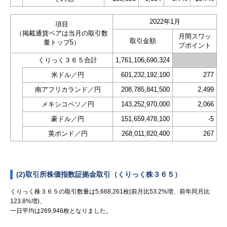
2022年1月
項目
（掲載通貨ペアは当月の取引数
月間スワッ
取引金額
量トップ5）
プポイント
くりっく３６５合計
1,761,106,690,324
米ドル／円
601,232,192,100
277
南アフリカランド／円
208,785,841,500
2,499
メキシコペソ／円
143,252,970,000
2,066
豪ドル／円
151,659,478,100
-5
英ポンド／円
268,011,820,400
267
(2)取引所株価指数証拠金取引（くりっく株３６５）
くりっく株３６５の取引数量は5,668,261枚(前月比53.2%増、前年同月比
123.8%増)、
一日平均は269,946枚となりました。