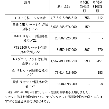
月間配
月間金
項目
取引金額
当相当
利相当
額
額
くりっく株３６５合計
4,718,918,698,310
756
-1,112
日経 225 リセット付証拠
3,035,248,674,000
159
-
金取引／22
DAX® リセット付証拠金
23,502,226,300
-
-
取引／22
FTSE100 リセット付証
8,559,147,000
307
-770
拠金取引／22
NYダウ リセット付証拠
1,567,490,134,210
290
-151
金取引／22
金 リセット付証拠金取引
75,614,418,600
-
-183
／22
原油 リセット付証拠金取
8,504,098,200
-
-8
引／22
（注）2020年10月26日にリセット付証拠金取引を上場しました。
リセット付証拠金取引のうち、NYダウリセット付証拠金取引の取引単位は
NYダウ証拠金取引の10分の1です。