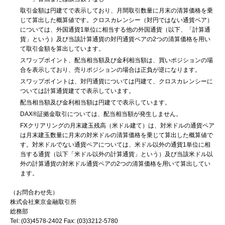
取引金額は円建てで表示しており、月間取引数量に月末の清算価格を乗
じて算出した概算値です。クロスカレンシー（対円ではない通貨ペア）
については、外国通貨1単位に相当する他の外国通貨（以下、「計算通
貨」という）及び当該計算通貨の対円通貨ペアの2つの清算価格を用い
て取引金額を算出しています。
スワップポイント、配当相当額及び金利相当額は、買いポジションの場
合を表示しており、売りポジションの場合は正負が逆になります。
スワップポイントは、対円通貨については円建て、クロスカレンシーに
ついては計算通貨建てで表示しています。
配当相当額及び金利相当額は円建てで表示しています。
DAX®証拠金取引については、配当相当額が発生しません。
FXクリアリングの月末建玉残高（米ドル建て）は、対米ドルの通貨ペア
は月末建玉数量に月末の対米ドルの清算価格を乗じて算出した概算値で
す。対米ドルでない通貨ペアについては、米ドル以外の通貨1単位に相
当する通貨（以下「米ドル以外の計算通貨」という）及び当該米ドル以
外の計算通貨の対米ドル通貨ペアの2つの清算価格を用いて算出してい
ます。
（お問合わせ先）
株式会社東京金融取引所
総務部
Tel: (03)4578-2402 Fax: (03)3212-5780