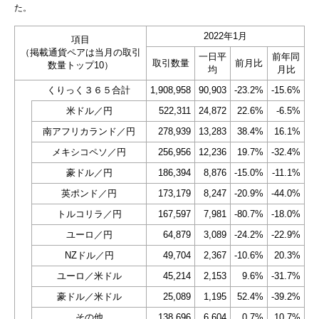
た。
2022年1月
項目
（掲載通貨ペアは当月の取引
一日平
前年同
取引数量
前月比
数量トップ10）
均
月比
くりっく３６５合計
1,908,958
90,903
-23.2%
-15.6%
米ドル／円
522,311
24,872
22.6%
-6.5%
南アフリカランド／円
278,939
13,283
38.4%
16.1%
メキシコペソ／円
256,956
12,236
19.7%
-32.4%
豪ドル／円
186,394
8,876
-15.0%
-11.1%
英ポンド／円
173,179
8,247
-20.9%
-44.0%
トルコリラ／円
167,597
7,981
-80.7%
-18.0%
ユーロ／円
64,879
3,089
-24.2%
-22.9%
NZドル／円
49,704
2,367
-10.6%
20.3%
ユーロ／米ドル
45,214
2,153
9.6%
-31.7%
豪ドル／米ドル
25,089
1,195
52.4%
-39.2%
その他
138,696
6,604
0.7%
10.7%