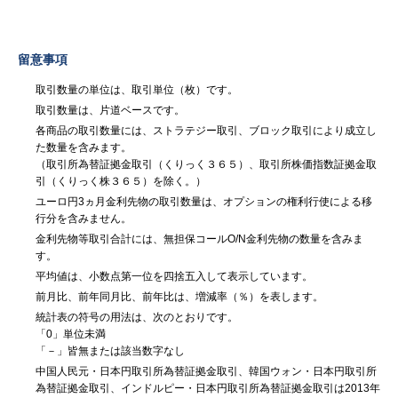
留意事項
取引数量の単位は、取引単位（枚）です。
取引数量は、片道ベースです。
各商品の取引数量には、ストラテジー取引、ブロック取引により成立し
た数量を含みます。
（取引所為替証拠金取引（くりっく３６５）、取引所株価指数証拠金取
引（くりっく株３６５）を除く。）
ユーロ円3ヵ月金利先物の取引数量は、オプションの権利行使による移
行分を含みません。
金利先物等取引合計には、無担保コールO/N金利先物の数量を含みま
す。
平均値は、小数点第一位を四捨五入して表示しています。
前月比、前年同月比、前年比は、増減率（％）を表します。
統計表の符号の用法は、次のとおりです。
「0」単位未満
「－」皆無または該当数字なし
中国人民元・日本円取引所為替証拠金取引、韓国ウォン・日本円取引所
為替証拠金取引、インドルピー・日本円取引所為替証拠金取引は2013年