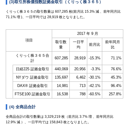
(3)取引所株価指数証拠金取引（くりっく株３６５）
くりっく株３６５の取引数量は 607,285 枚(前月比 15.3% 減 、前年同月比
71.1% 増 )、一日平均では 28,919 枚となりました。
2017 年 9 月
項目
取引数
一日平
前年同月
前月比
量
均
比
くりっく株３６５合
607,285
28,919
-15.3%
71.1%
計
日経225 証拠金取引
440,069
20,956
-3.3%
76.6%
NYダウ 証拠金取引
135,697
6,462
-30.1%
45.3%
DAX® 証拠金取引
14,981
713
-42.1%
96.4%
FTSE100 証拠金取引
16,538
788
-60.5%
257.8%
(4) 全商品合計
全商品合計の取引数量は 3,329,219 枚（前月比 3.7% 増 、前年同月比
12.9% 減 ）、一日平均では 158,843 枚となりました。