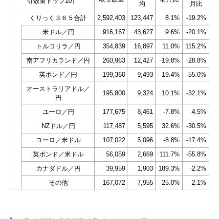
引数量トップ10）
均
月比
くりっく３６５合計
2,592,403
123,447
8.1%
-19.2%
米ドル／円
916,167
43,627
9.6%
-20.1%
トルコリラ／円
354,839
16,897
11.0%
115.2%
南アフリカランド／円
260,963
12,427
-19.8%
-28.8%
英ポンド／円
199,360
9,493
19.4%
-55.0%
オーストラリアドル／
195,800
9,324
10.1%
-32.1%
円
ユーロ／円
177,675
8,461
-7.8%
4.5%
NZドル／円
117,487
5,595
32.6%
-30.5%
ユーロ／米ドル
107,022
5,096
-8.8%
-17.4%
英ポンド／米ドル
56,059
2,669
111.7%
-55.8%
カナダドル／円
39,959
1,903
189.3%
-2.2%
その他
167,072
7,955
25.0%
2.1%