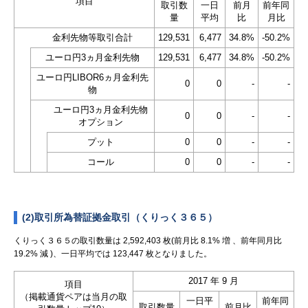
項目
取引数
一日
前月
前年同
量
平均
比
月比
金利先物等取引合計
129,531
6,477
34.8%
-50.2%
ユーロ円3ヵ月金利先物
129,531
6,477
34.8%
-50.2%
ユーロ円LIBOR6ヵ月金利先
0
0
-
-
物
ユーロ円3ヵ月金利先物
0
0
-
-
オプション
プット
0
0
-
-
コール
0
0
-
-
(2)取引所為替証拠金取引（くりっく３６５）
くりっく３６５の取引数量は 2,592,403 枚(前月比 8.1% 増 、前年同月比
19.2% 減 )、一日平均では 123,447 枚となりました。
2017 年 9 月
項目
（掲載通貨ペアは当月の取
一日平
前年同
取引数量
前月比