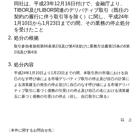
同社は、平成23年12月16日付けで、金融庁より、
TIBOR及びLIBOR関連のデリバティブ取引（既往の
契約の履行に伴う取引等を除く）に関し、平成24年
1月10日から1月23日までの間、その業務の停止処分
を受けたこと
2.
処分の根拠
取引参加者規程第66条第2項及び第4項並びに業務方法書第15条の6第
2項及び第4項
3.
処分内容
平成24年1月10日より1月23日までの間、本取引所の市場における自
己のなす呼び値による市場デリバティブ取引の停止及び自己の計算に
よる清算建玉の発生の停止並びに自己のなす呼び値による市場デリバ
ティブ取引に基づく債務の引受けの停止及び自己の名における清算建
玉に基づく債務の引受けの停止（但し、自己取引に限る）
以 上
〔本件に関するお問合せ先〕