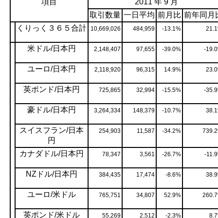
項目
2011 年 9 月
取引数量
一日平均
前月比
前年同月
くりっく３６５合計
10,669,026
484,959
-13.1%
21.
米ドル/日本円
2,148,407
97,655
-39.0%
-19.
ユーロ/日本円
2,118,920
96,315
14.9%
23.
英ポンド/日本円
725,865
32,994
-15.5%
-35.
豪ドル/日本円
3,264,334
148,379
-10.7%
38.
スイスフラン/日本
254,903
11,587
-34.2%
739.
円
カナダドル/日本円
78,347
3,561
-26.7%
-11.
NZドル/日本円
384,435
17,474
-8.6%
38.
ユーロ/米ドル
765,751
34,807
52.9%
260.
英ポンド/米ドル
55,269
2,512
-2.3%
8.