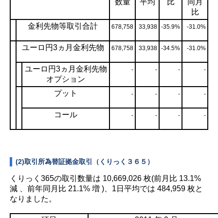
数量
平均
比
同月
比
金利先物等取引合計
678,758
33,938
-35.9%
-31.0%
ユーロ円3ヵ月金利先物
678,758
33,938
-34.5%
-31.0%
ユーロ円3ヵ月金利先物
-
-
-
-
オプション
プット
-
-
-
-
コール
-
-
-
-
(2)取引所為替証拠金取引（くりっく３６５）
くりっく365の取引数量は 10,669,026 枚(前月比 13.1%
減 、前年同月比 21.1% 増 )、1日平均では 484,959 枚と
なりました。