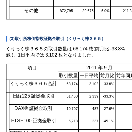
その他
872,795
39,675
-5.0%
211.
(3)取引所株価指数証拠金取引（くりっく株３６５）
くりっく株３６５の取引数量は 68,174 枚(前月比 -33.8%
減
)、1日平均では 3,102 枚となりました。
項目
2011 年 9 月
取引数量
一日平均
前月比
前年同
くりっく株３６５合計
68,174
3,102
-33.8%
日経225 証拠金取引
51,460
2,339
-33.3%
DAX® 証拠金取引
10,707
487
-27.6%
FTSE100 証拠金取引
5,218
237
-45.1%