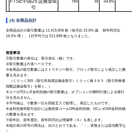
FTSE中国25 証拠金取
789
39
-44.8%
引
(4) 全商品合計
全商品合計の取引数量は 11,415,958 枚（前月比 15.0% 減 、前年同月比
16.5% 増 ）、1日平均では 521,999 枚となりました。
留意事項
①取引数量の単位は、取引単位（枚）です。
②取引数量は片道ベースです。
③各商品の取引数量にはストラテジー取引、ブロック取引により成立した数
量を含みます。
（くりっく365（取引所為替証拠金取引）くりっく株３６５（取引所株価
指数証拠金取引）を除く。）
④ユーロ円3ヵ月金利先物の取引数量は、オプションの権利行使による移行
分を含みません。
⑤平均値は、小数第一位を四捨五入で処理し、表記したものです。
⑥金利先物等取引合計には無担保コールO/N金利先物、GCレポS/N金利先物
の数量を含みます。
⑦前年比、前年度比、前年同月比は増減率（％）を表します。
⑧統計表の符号の用法は、次のとおりである。「－」皆無または該当数字な
し