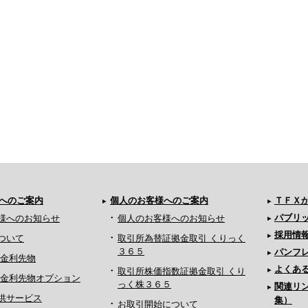
へのご案内
個人のお客様へのご案内
ＴＦＸ
パブリ
様へのお知らせ
個人のお客様へのお知らせ
採用情
ついて
取引所為替証拠金取引 くりっく
３６５
パンフ
月金利先物
よくあ
取引所株価指数証拠金取引 くり
ヵ月金利先物オプション
っく株３６５
関連リ
供サービス
集）
お取引開始について