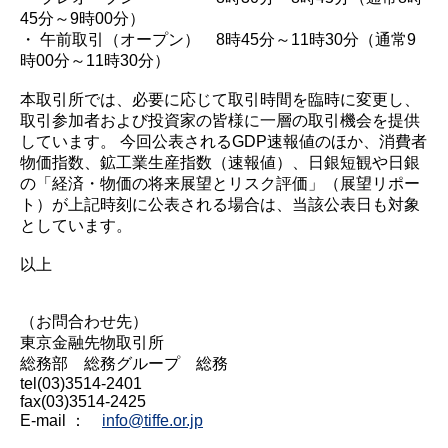
45分～9時00分）
・ 午前取引（オープン） 8時45分～11時30分（通常9
時00分～11時30分）
本取引所では、必要に応じて取引時間を臨時に変更し、
取引参加者および投資家の皆様に一層の取引機会を提供
しています。 今回公表されるGDP速報値のほか、消費者
物価指数、鉱工業生産指数（速報値）、日銀短観や日銀
の「経済・物価の将来展望とリスク評価」（展望リポー
ト）が上記時刻に公表される場合は、当該公表日も対象
としています。
以上
（お問合わせ先）
東京金融先物取引所
総務部 総務グループ 総務
tel(03)3514-2401
fax(03)3514-2425
E-mail ：
info@tiffe.or.jp