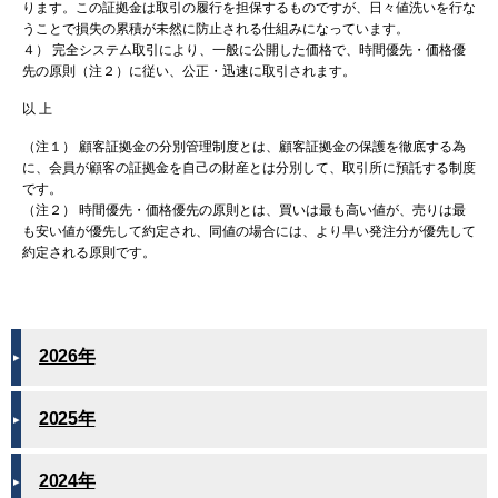
ります。この証拠金は取引の履行を担保するものですが、日々値洗いを行な
うことで損失の累積が未然に防止される仕組みになっています。
４） 完全システム取引により、一般に公開した価格で、時間優先・価格優
先の原則（注２）に従い、公正・迅速に取引されます。
以 上
（注１） 顧客証拠金の分別管理制度とは、顧客証拠金の保護を徹底する為
に、会員が顧客の証拠金を自己の財産とは分別して、取引所に預託する制度
です。
（注２） 時間優先・価格優先の原則とは、買いは最も高い値が、売りは最
も安い値が優先して約定され、同値の場合には、より早い発注分が優先して
約定される原則です。
2026年
2025年
2024年