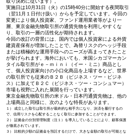
取り決めに従います）。
実施日は10月31日（火）の15時40分に開始する夜間取引
（翌11月１日付け扱い）からを予定しています。今回の
変更により個人投資家、ファンド運用業者等がより一
層、東京金融先物取引所の通貨先物を利用しやすくな
り、取引の一層の活性化が期待されます。
今回の改訂の背景には、国内では個人投資家による外貨
建資産保有が増加したことで、為替リスクのヘッジ手段
または積極的な運用手段へのニーズが高まってきたこと
が挙げられます。海外においても、米国シカゴマーカン
タイル取引所がｅ－ｍｉｎｉ（イー・ミニ）商品とし
て、個人投資家向けの小口化商品を上場するなど、世界
の取引所でも従来のＢ２Ｂ（ビジネス・ツー・ビジネ
ス）に加えてＢ２Ｃ（ビジネス・ツー・コンシュマー）
市場も視野に入れた展開を行っています。
東京金融先物取引所の米ドル・日本円通貨先物は、他の
上場商品と同様に、次のような特長があります。
１） 成立した取引は取引所が最終的な相手方になり、決済を履行するの
で、信用リスクを心配することなく取引に参加することができます。
２） 証拠金の分別管理制度（注１）を導入していることにより、顧客保護
が徹底されています。
３） 比較的少額の証拠金を預託するだけで、大きな金額の取引が可能とな