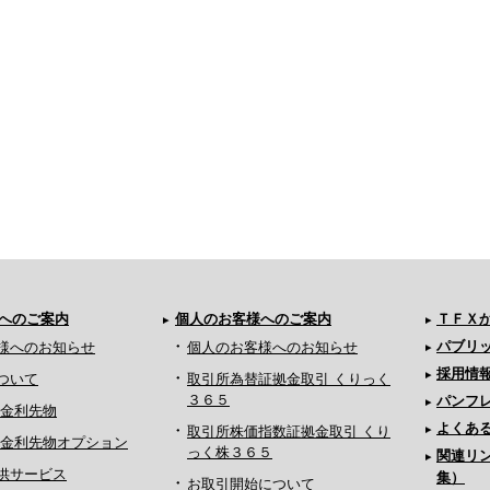
へのご案内
個人のお客様へのご案内
ＴＦＸ
パブリ
様へのお知らせ
個人のお客様へのお知らせ
採用情
ついて
取引所為替証拠金取引 くりっく
３６５
パンフ
月金利先物
よくあ
取引所株価指数証拠金取引 くり
ヵ月金利先物オプション
っく株３６５
関連リ
供サービス
集）
お取引開始について